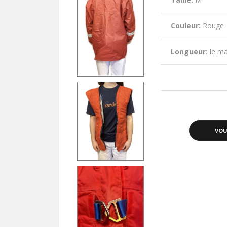
Couleur:
Rouge
Longueur:
le ma
VOU