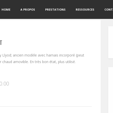
HOME
A PROPOS
PRESTATIONS
RESSOURCES
CONT
T
y Llyod; ancien modèle avec harnais incorporé (peut
ur chaud amovible. En très bon état, plus utilisé.
0.00