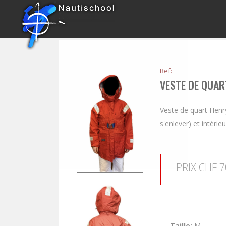
Ref:
VESTE DE QUAR
Veste de quart Henr
s'enlever) et intérie
PRIX CHF 7
Taille:
M