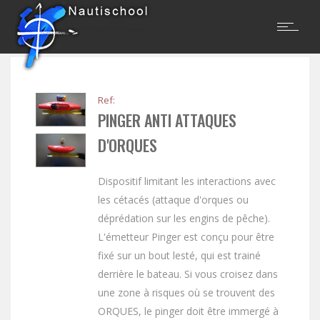
Ref:
PINGER ANTI ATTAQUES
D'ORQUES
Dispositif limitant les interactions avec
les cétacés (attaque d'orques ou
déprédation sur les engins de pêche).
L'émetteur Pinger est conçu pour être
fixé sur un bout lesté, qui est trainé
derrière le bateau. Si vous croisez dans
une zone à risques où se trouvent des
ORQUES, le pinger doit être immergé à